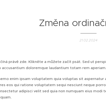
Změna ordinač
21.02.2024
číná právě zde. Klikněte a můžete začít psát. Sed ut perspi
 accusantium doloremque laudantium totam rem aperiam
nemo enim ipsam voluptatem quia voluptas sit aspernatur a
res eos qui ratione voluptatem sequi nesciunt neque porro
nsectetur adipisci velit sed quia non numquam eius modi t
iquam.