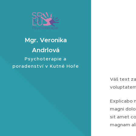
Mgr. Veronika
Andrlová
Psychoterapie a
poradenství v Kutné Hoře
Váš text za
voluptatem
Explicabo 
magni dolo
sit amet co
magnam al