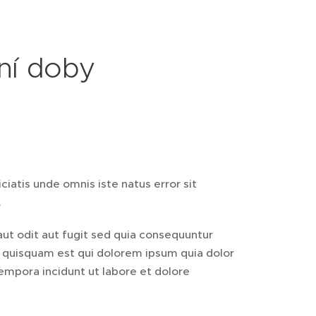
ní doby
ciatis unde omnis iste natus error sit
.
ut odit aut fugit sed quia consequuntur
 quisquam est qui dolorem ipsum quia dolor
empora incidunt ut labore et dolore